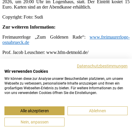
2026, um 20:00 Uhr im Logenhaus, statt. Der Eintritt kostet 15
Euro. Karten sind an der Abendkasse erhältlich.
Copyright: Foto: Sudi
Zur weiteren Information:
Freimaurerloge „Zum Goldenen Rade“:
www.freimaurerloge-
osnabrueck.de
Prof. Jacob Leuschner: www.hfm-detmold.de/
die-hochschule/personenverzeichnis/lehrende/vita/jacob-leuschner/
Datenschutzbestimmungen
Wir verwenden Cookies
Termin: 28. Mai 2026, 20 Uhr
Ort: Lortzinghaus Osnabrück, An der Katharinenkirche 3, 49074
Wir können diese zur Analyse unserer Besucherdaten platzieren, um unsere
Osnabrück
Webseite zu verbessern, personalisierte Inhalte anzuzeigen und Ihnen ein
Programm: Konzert von Jacob Leuschner
großartiges Webseiten-Erlebnis zu bieten. Für weitere Informationen zu den
von uns verwendeten Cookies öffnen Sie die Einstellungen.
Der Eintritt kostet 15 Euro.
Impressum
|
Datenschutz
|
Kontakt
Alle akzeptieren
Ablehnen
FaceBook
|
Instagram
Nein, anpassen