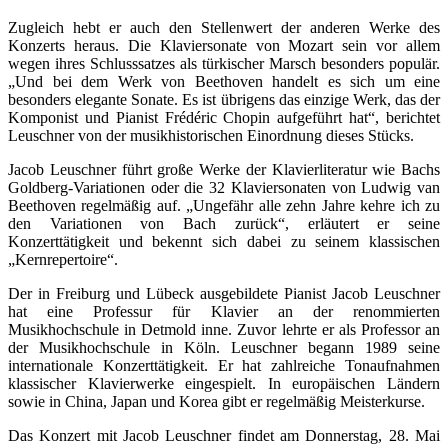
Zugleich hebt er auch den Stellenwert der anderen Werke des
Konzerts heraus. Die Klaviersonate von Mozart sein vor allem
wegen ihres Schlusssatzes als türkischer Marsch besonders populär.
„Und bei dem Werk von Beethoven handelt es sich um eine
besonders elegante Sonate. Es ist übrigens das einzige Werk, das der
Komponist und Pianist Frédéric Chopin aufgeführt hat“, berichtet
Leuschner von der musikhistorischen Einordnung dieses Stücks.
Jacob Leuschner führt große Werke der Klavierliteratur wie Bachs
Goldberg-Variationen oder die 32 Klaviersonaten von Ludwig van
Beethoven regelmäßig auf. „Ungefähr alle zehn Jahre kehre ich zu
den Variationen von Bach zurück“, erläutert er seine
Konzerttätigkeit und bekennt sich dabei zu seinem klassischen
„Kernrepertoire“.
Der in Freiburg und Lübeck ausgebildete Pianist Jacob Leuschner
hat eine Professur für Klavier an der renommierten
Musikhochschule in Detmold inne. Zuvor lehrte er als Professor an
der Musikhochschule in Köln. Leuschner begann 1989 seine
internationale Konzerttätigkeit. Er hat zahlreiche Tonaufnahmen
klassischer Klavierwerke eingespielt. In europäischen Ländern
sowie in China, Japan und Korea gibt er regelmäßig Meisterkurse.
Das Konzert mit Jacob Leuschner findet am Donnerstag, 28. Mai