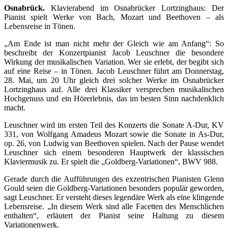
Osnabrück.
Klavierabend im Osnabrücker Lortzinghaus: Der
Pianist spielt Werke von Bach, Mozart und Beethoven – als
Lebensreise in Tönen.
„Am Ende ist man nicht mehr der Gleich wie am Anfang“: So
beschreibt der Konzertpianist Jacob Leuschner die besondere
Wirkung der musikalischen Variation. Wer sie erlebt, der begibt sich
auf eine Reise – in Tönen. Jacob Leuschner führt am Donnerstag,
28. Mai, um 20 Uhr gleich drei solcher Werke im Osnabrücker
Lortzinghaus auf. Alle drei Klassiker versprechen musikalischen
Hochgenuss und ein Hörerlebnis, das im besten Sinn nachdenklich
macht.
Leuschner wird im ersten Teil des Konzerts die Sonate A-Dur, KV
331, von Wolfgang Amadeus Mozart sowie die Sonate in As-Dur,
op. 26, von Ludwig van Beethoven spielen. Nach der Pause wendet
Leuschner sich einem besonderen Hauptwerk der klassischen
Klaviermusik zu. Er spielt die „Goldberg-Variationen“, BWV 988.
Gerade durch die Aufführungen des exzentrischen Pianisten Glenn
Gould seien die Goldberg-Variationen besonders populär geworden,
sagt Leuschner. Er versteht dieses legendäre Werk als eine klingende
Lebensreise. „In diesem Werk sind alle Facetten des Menschlichen
enthalten“, erläutert der Pianist seine Haltung zu diesem
Variationenwerk.