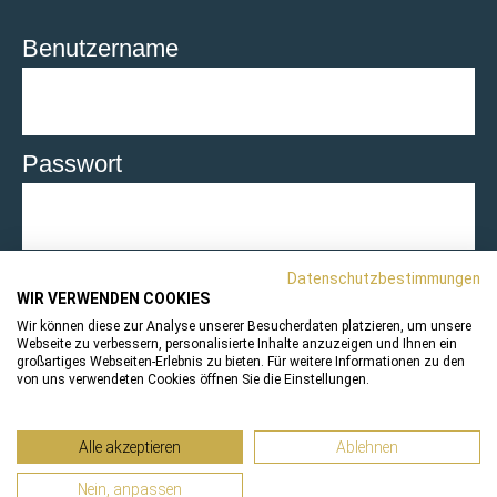
Benutzername
Passwort
eingeloggt bleiben
Datenschutzbestimmungen
WIR VERWENDEN COOKIES
Wir können diese zur Analyse unserer Besucherdaten platzieren, um unsere
Abschicken
Webseite zu verbessern, personalisierte Inhalte anzuzeigen und Ihnen ein
großartiges Webseiten-Erlebnis zu bieten. Für weitere Informationen zu den
von uns verwendeten Cookies öffnen Sie die Einstellungen.
Alle akzeptieren
Ablehnen
Impressum
|
Datenschutz
|
Kontakt
FaceBook
|
Instagram
Nein, anpassen